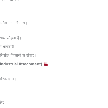

वर कौशल का विकास।
 साथ जोड़ता है।
ं भागीदारी।
रगतिशील किसानों से संवाद।
ing/ Industrial Attachment)
हारिक ज्ञान।
े लिए।