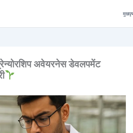
मुखपृष
रेन्योरशिप अवेयरनेस डेवलपमेंट
री